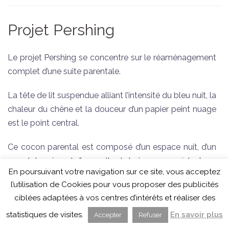
Projet Pershing
Le projet Pershing se concentre sur le réaménagement
complet d’une suite parentale.
La tête de lit suspendue alliant l’intensité du bleu nuit, la
chaleur du chêne et la douceur d’un papier peint nuage
est le point central.
Ce cocon parental est composé d’un espace nuit, d’un
grand dressing et d’une salle de bains se succédant par
En poursuivant votre navigation sur ce site, vous acceptez
des passages en voûtes, créant ainsi une belle
l’utilisation de Cookies pour vous proposer des publicités
perspective grâce à la mise en couleur des arcades.
ciblées adaptées à vos centres d’intérêts et réaliser des
Des détails noir mat et chromés apportent raffinement
statistiques de visites.
En savoir plus
Accepter
Refuser
Translate »
à l’ensemble.