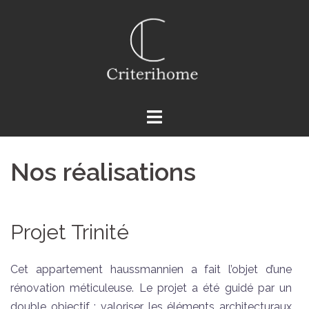
Aller
au
contenu
Nos réalisations
Projet Trinité
Cet appartement haussmannien a fait l’objet d’une
rénovation méticuleuse. Le projet a été guidé par un
double objectif : valoriser les éléments architecturaux